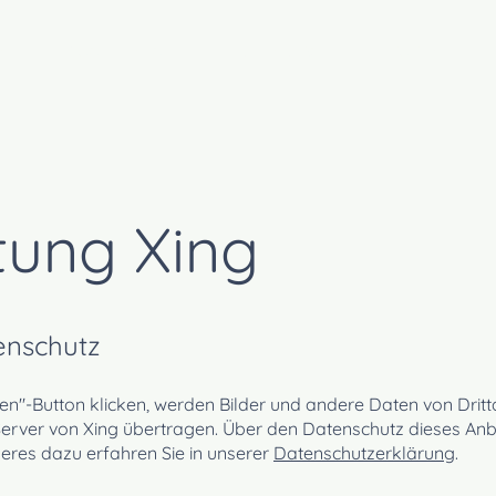
RT
FACHBEREICHE
ÜBER UNS
ENGAGEMENT
tung Xing
tenschutz
iten"-Button klicken, werden Bilder und andere Daten von Drit
Server von Xing übertragen. Über den Date
nschutz dieses Anb
heres dazu erfahren Sie in unserer
Datenschutzerklärung
.